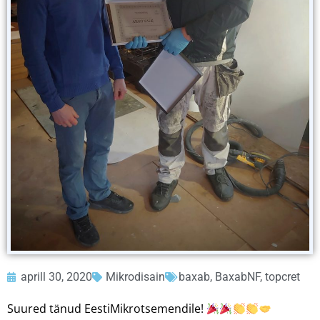
aprill 30, 2020
Mikrodisain
baxab
,
BaxabNF
,
topcret
Suured tänud EestiMikrotsemendile!