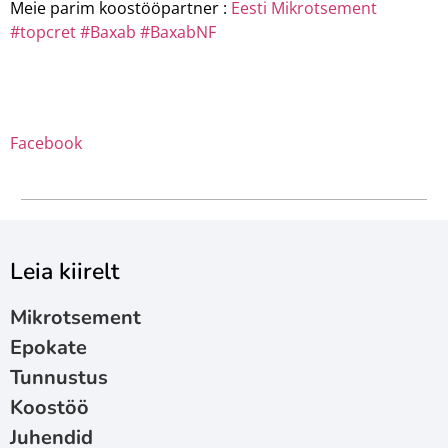
Meie parim koostööpartner :
Eesti Mikrotsement
#topcret
#Baxab
#BaxabNF
Facebook
Leia kiirelt
Mikrotsement
Epokate
Tunnustus
Koostöö
Juhendid