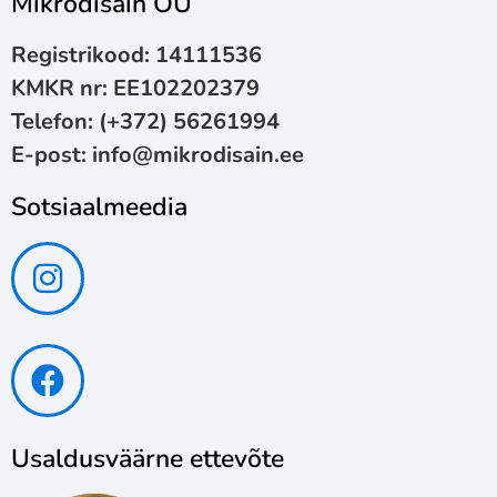
Mikrodisain OÜ
Registrikood: 14111536
KMKR nr: EE102202379
Telefon:
(+372) 56261994
E-post:
info@mikrodisain.ee
Sotsiaalmeedia
Usaldusväärne ettevõte