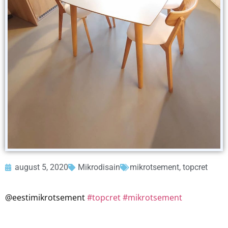
august 5, 2020
Mikrodisain
mikrotsement
,
topcret
@eestimikrotsem
ent
#topcret
#mikrotsement