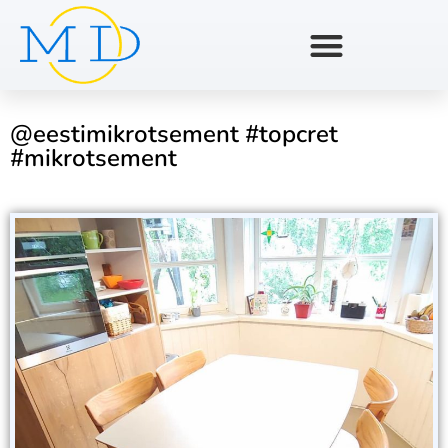
@eestimikrotsement #topcret
#mikrotsement